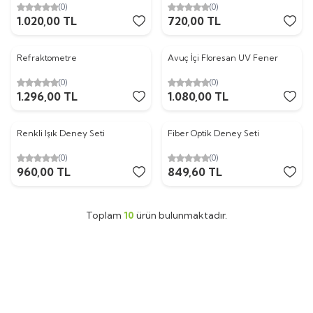
(0)
(0)
1.020,00
TL
720,00
TL
Refraktometre
Avuç İçi Floresan UV Fener
(0)
(0)
1.296,00
TL
1.080,00
TL
ükendi
Tükendi
Renkli Işık Deney Seti
Fiber Optik Deney Seti
Yeni
Yeni
(0)
(0)
960,00
TL
849,60
TL
Toplam
10
ürün bulunmaktadır.