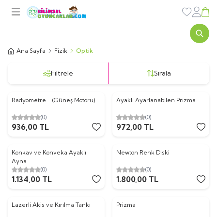
Favorileri
Sepe
Ana Sayfa
Fizik
Optik
Filtrele
Sırala
Radyometre - (Güneş Motoru)
Ayaklı Ayarlanabilen Prizma
Yeni
Yeni
(0)
(0)
936,00
TL
972,00
TL
Konkav ve Konveka Ayaklı
Newton Renk Diski
Yeni
Yeni
Ayna
(0)
(0)
1.134,00
TL
1.800,00
TL
Lazerli Akis ve Kırılma Tankı
Prizma
Yeni
Yeni