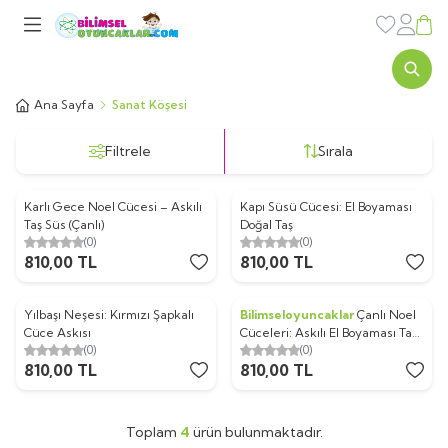
Favorileri
Sepe
Ana Sayfa
Sanat Köşesi
Filtrele
Sırala
Karlı Gece Noel Cücesi – Askılı
Kapı Süsü Cücesi: El Boyaması
Yeni
Yeni
Taş Süs (Çanlı)
Doğal Taş
(0)
(0)
810,00
TL
810,00
TL
Yılbaşı Neşesi: Kırmızı Şapkalı
Bilimseloyuncaklar
Çanlı Noel
Yeni
Yeni
Cüce Askısı
Cüceleri: Askılı El Boyaması Taş
(0)
(0)
Süsü
810,00
TL
810,00
TL
Toplam
4
ürün bulunmaktadır.