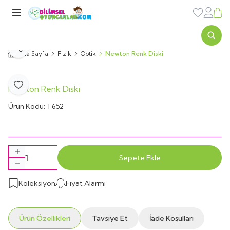
Favorileri
Sepe
Paylaş
Ana Sayfa
Fizik
Optik
Newton Renk Diski
Newton Renk Diski
Favoriye Ekle
Ürün Kodu:
T652
Sepete Ekle
Koleksiyon
Fiyat Alarmı
Ürün Özellikleri
Tavsiye Et
İade Koşulları