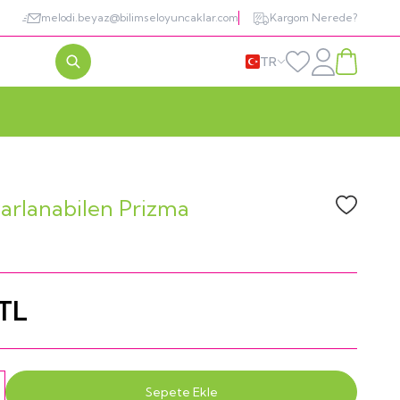
melodi.beyaz@bilimseloyuncaklar.com
Kargom Nerede?
TR
Favorilerim
Sepetim
arlanabilen Prizma
Favoriye
TL
Sepete Ekle