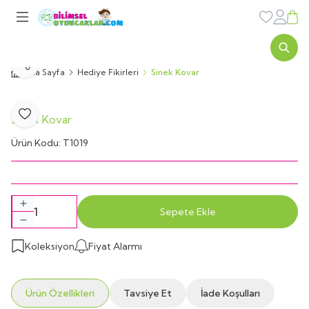
Favorileri
Sepe
Paylaş
Ana Sayfa
Hediye Fikirleri
Sinek Kovar
Sinek Kovar
Favoriye Ekle
Ürün Kodu:
T1019
Sepete Ekle
Koleksiyon
Fiyat Alarmı
Ürün Özellikleri
Tavsiye Et
İade Koşulları