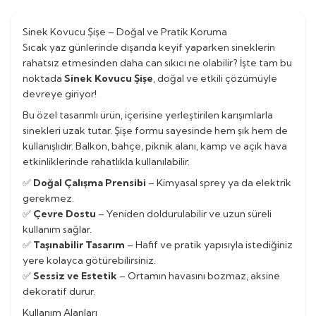
Sinek Kovucu Şişe – Doğal ve Pratik Koruma
Sıcak yaz günlerinde dışarıda keyif yaparken sineklerin
rahatsız etmesinden daha can sıkıcı ne olabilir? İşte tam bu
noktada
Sinek Kovucu Şişe
, doğal ve etkili çözümüyle
devreye giriyor!
Bu özel tasarımlı ürün, içerisine yerleştirilen karışımlarla
sinekleri uzak tutar. Şişe formu sayesinde hem şık hem de
kullanışlıdır. Balkon, bahçe, piknik alanı, kamp ve açık hava
etkinliklerinde rahatlıkla kullanılabilir.
✅
Doğal Çalışma Prensibi
– Kimyasal sprey ya da elektrik
gerekmez.
✅
Çevre Dostu
– Yeniden doldurulabilir ve uzun süreli
kullanım sağlar.
✅
Taşınabilir Tasarım
– Hafif ve pratik yapısıyla istediğiniz
yere kolayca götürebilirsiniz.
✅
Sessiz ve Estetik
– Ortamın havasını bozmaz, aksine
dekoratif durur.
Kullanım Alanları