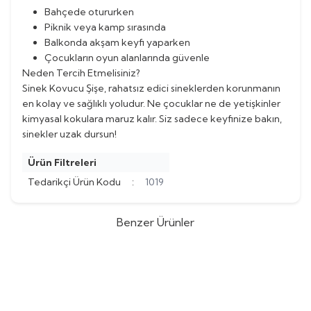
Bahçede otururken
Piknik veya kamp sırasında
Balkonda akşam keyfi yaparken
Çocukların oyun alanlarında güvenle
Neden Tercih Etmelisiniz?
Sinek Kovucu Şişe, rahatsız edici sineklerden korunmanın
en kolay ve sağlıklı yoludur. Ne çocuklar ne de yetişkinler
kimyasal kokulara maruz kalır. Siz sadece keyfinize bakın,
sinekler uzak dursun!
Ürün Filtreleri
Tedarikçi Ürün Kodu
:
1019
Benzer Ürünler
Renkli Şırınga Kalem
Üç Boyutlu Holografik Görüntü
Yeni
(0)
(0)
444,00
TL
1.296,00
TL