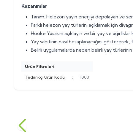
Kazanımlar
Tanım: Helezon yayın enerjiyi depolayan ve ser
Farklı helezon yay türlerini açıklamak için diyagra
Hooke Yasasını açıklayın ve bir yay ve ağırlıklar
Yay sabitinin nasıl hesaplanacağını göstererek, f
Belirli uygulamalarda neden belirli yay türlerinin
Ürün Filtreleri
Tedarikçi Ürün Kodu
:
1003
Eğik Düzlem Arabası
Yeni
6'lı 12m
Yeni
(0)
486,00
TL
408,