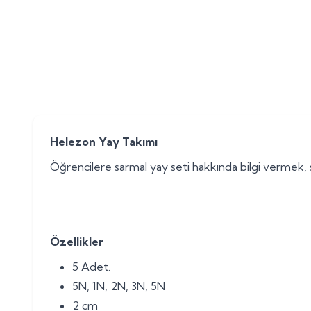
Helezon Yay Takımı
Öğrencilere sarmal yay seti hakkında bilgi vermek, sarm
Özellikler
5 Adet.
5N, 1N, 2N, 3N, 5N
2 cm