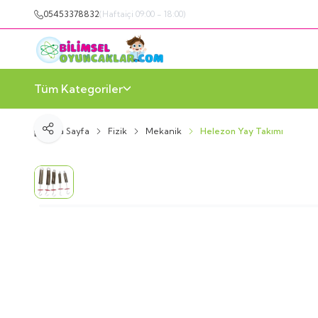
05453378832
(Haftaiçi 09:00 - 18:00)
Tüm Kategoriler
Ana Sayfa
Fizik
Mekanik
Helezon Yay Takımı
Paylaş