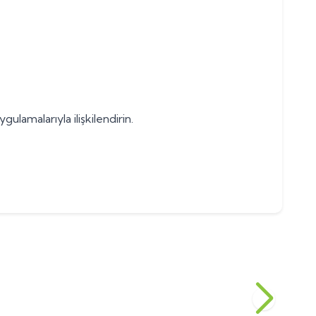
ulamalarıyla ilişkilendirin.
 mm çapı,0.5, 8 diş
Eksantrik Kayışı
(0)
1.800,00
TL