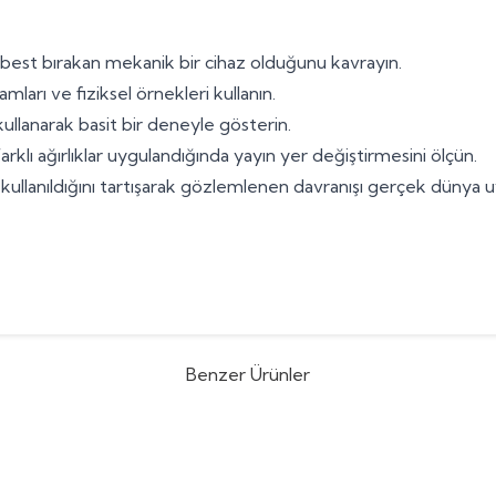
best bırakan mekanik bir cihaz olduğunu kavrayın.
mları ve fiziksel örnekleri kullanın.
 kullanarak basit bir deneyle gösterin.
arklı ağırlıklar uygulandığında yayın yer değiştirmesini ölçün.
 kullanıldığını tartışarak gözlemlenen davranışı gerçek dünya uyg
Benzer Ürünler
m'lik Bilye
Yeni
Motor Milli Dişli 2
(0)
(0)
00
TL
360,00
TL