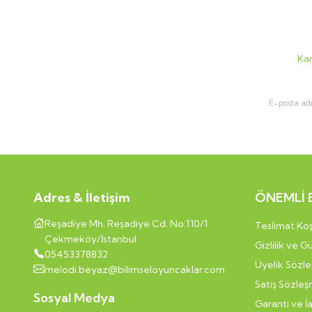
Kam
Adres & İletişim
ÖNEMLİ 
Reşadiye Mh. Reşadiye Cd. No:110/1
Teslimat Koş
Çekmeköy/İstanbul
Gizlilik ve G
05453378832
Üyelik Sözl
melodi.beyaz@bilimseloyuncaklar.com
Satış Sözleş
Sosyal Medya
Garanti ve İ