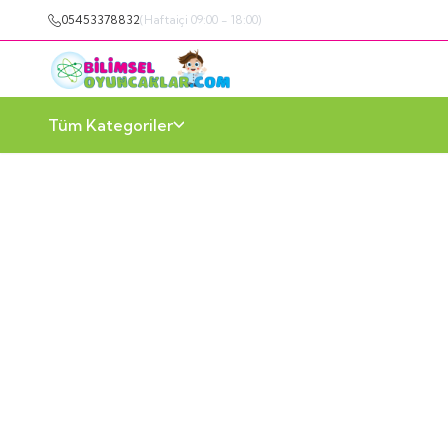
05453378832
(Haftaiçi 09:00 - 18:00)
Tüm Kategoriler
Mandala
Sanat Köşesi