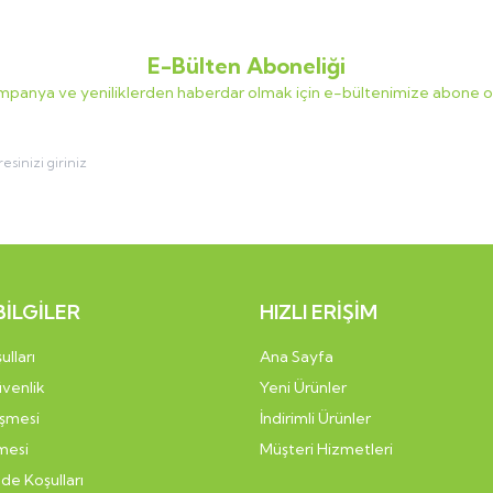
E-Bülten Aboneliği
panya ve yeniliklerden haberdar olmak için e-bültenimize abone o
BİLGİLER
HIZLI ERİŞİM
ulları
Ana Sayfa
üvenlik
Yeni Ürünler
eşmesi
İndirimli Ürünler
mesi
Müşteri Hizmetleri
ade Koşulları