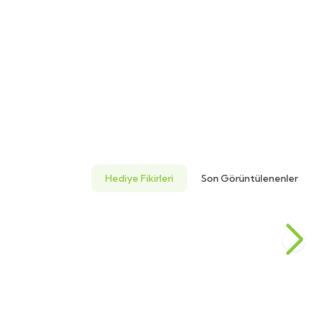
Hediye Fikirleri
Son Görüntülenenler
Masa El Dekoru
Favorilere Ekle
1.080,00
TL